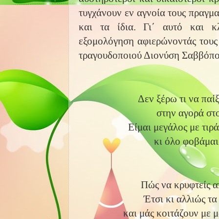
τυγχάνουν εν αγνοία τους πραγμα
και τα ίδια. Γι΄ αυτό και κ
εξομολόγηση αφιερώνοντάς τους
τραγουδοποιού Διονύση Σαββόπο
Δεν ξέρω τι να παί
στην αγορά στ
Είμαι μεγάλος με τιρά
κι όλο φοβάμαι
Πώς να κρυφτείς απ
Έτσι κι αλλιώς τα
και μάς κοιτάζουν με μ