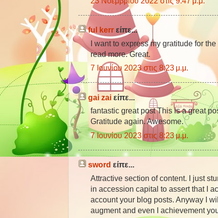
23 Νοεμβρίου 2022 στις 9:47 μ.μ.
ful kerr
είπε...
I want to express my gratitude for the
read more. Great.
7 Ιουνίου 2023 στις 8:23 μ.μ.
gai zai
είπε...
fantastic great post This is a great pos
Gratitude again. Awesome.
7 Ιουνίου 2023 στις 8:23 μ.μ.
sword
είπε...
Attractive section of content. I just
in accession capital to assert that I 
account your blog posts. Anyway I wil
augment and even I achievement you 