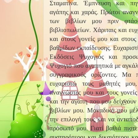
Σταματίνα. Έμπνευση και πη
αγάπης και χαράς. Πρώτοι αναγν
των βιβλίων μου πριν φτάσ
βιβλιοπωλείων. Χάριταις και ευχ
και στους γονείς μου και στου
βαθμίδων εκπαίδευσης. Ευχαριστί
Εκδόσεις Ψυχογιός και προσ
Ψυχογιό που αγαπητικά με αγκάλ
συγγραφικούς ορίζοντες. Μα
ευχαριστώ τους μαθητές μου,
αναγνώστες μου και τους γονείς
και την αγάπη που μου δείχνουν
βιβλίων μου. Μοναδικό μου μέ
την επιλογή τους και να ανταποδ
πρόσωπό μου.
Γιατί β
αθιά πιστε
αυστηρότεροι και δικαιότεροι κρ