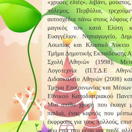
«χρυσές ελιές», λιβάνι, μούστος,
πόλεμος. Περβόλια, τρεχούμ
αυτοσχέδια πάνω στους λόφους 
μαγικός του κατά Ελύτη κ
Ευαγγέλιον. Νηπιαγωγείο, Δημ
Ασωπίας και Κλασικό Λύκειο 
Τμήμα Δημοτικής Εκπαίδευσης Α
Σχολή Αθηνών (1998), Μετα
Λογοτεχνία (Π.Τ.Δ.Ε Αθην
Διδασκαλείο Αθηνών (2008) και 
Τμήμα Επικοινωνίας και Μέσων
Εθνικού Καποδιστριακού Πανεπ
Μια σπίθα χρυσή που έκαιγε 
παιδιά, ένας καρπός που μέστ
έκφρασης για τους πολλούς, επισ
λέω εγώ, στο μέσα μας παιδί, αλλ