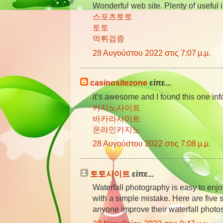
Wonderful web site. Plenty of useful i
스포츠토토
토토
먹튀검증
28 Αυγούστου 2022 στις 7:07 μ.μ.
casinositezone
είπε...
it’s awesome and I found this one inf
카지노사이트
바카라사이트
온라인카지노
28 Αυγούστου 2022 στις 7:08 μ.μ.
토토사이트
είπε...
Waterfall photography is easy to enjoy
with a simple mistake. Here are five s
anyone improve their waterfall photo