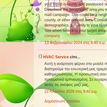
your tripod is sturdy and positioned 
Determine the geographic area you wan
mail campaign. This could be a neigh
county, or other defined area. Consid
demographics, proximity to your busi
size when selecting your target area.
company
13 Φεβρουαρίου 2024 στις 6:40 π.μ.
HVAC Service
είπε...
Αυτή η ανάρτηση φέρνει στο μυαλό π
διατηρούμε την εσωτερική μας ηρεμί
καθημερινότητας. Η προσωπική σου 
πραγματικά εμπνευσμένη. Σε ευχαρι
αυτές τις σκέψεις μαζί μας.
22 Απριλίου 2026 στις 8:40 μ.μ.
Δημοσίευση σχολίου