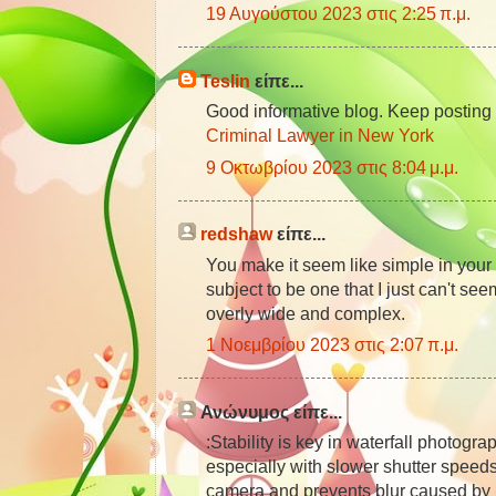
19 Αυγούστου 2023 στις 2:25 π.μ.
Teslin
είπε...
Good informative blog. Keep posting
Criminal Lawyer in New York
9 Οκτωβρίου 2023 στις 8:04 μ.μ.
redshaw
είπε...
You make it seem like simple in your p
subject to be one that I just can't seem
overly wide and complex.
1 Νοεμβρίου 2023 στις 2:07 π.μ.
Ανώνυμος είπε...
:Stability is key in waterfall photogr
especially with slower shutter speeds.
camera and prevents blur caused b