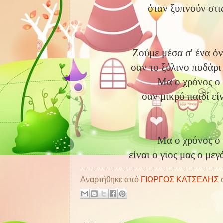
όταν ξυπνούν στι
Ζούμε μέσα σ' ένα όν
σαν το ξύλινο ποδάρι 
Μα ο χρόνος ο
σαν μικρό παιδί εί
Μα ο χρόνος ο
είναι ο γιος μας ο μεγ
Αναρτήθηκε από
ΓΙΩΡΓΟΣ ΚΑΤΣΕΛΗΣ