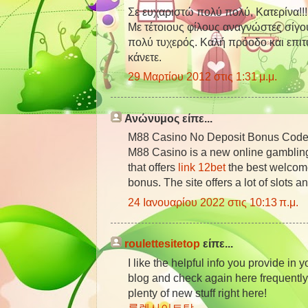
Σε ευχαριστώ πολύ πολύ, Κατερίνα!!!
Με τέτοιους φίλους αναγνώστες σίγο
πολύ τυχερός. Καλή πρόοδο και επιτυ
κάνετε.
29 Μαρτίου 2012 στις 1:31 μ.μ.
Ανώνυμος είπε...
M88 Casino No Deposit Bonus Cod
M88 Casino is a new online gambling
that offers
link 12bet
the best welco
bonus. The site offers a lot of slots a
24 Ιανουαρίου 2022 στις 10:13 π.μ.
roulettesitetop
είπε...
I like the helpful info you provide in y
blog and check again here frequently. 
plenty of new stuff right here!
룰렛사이트탑