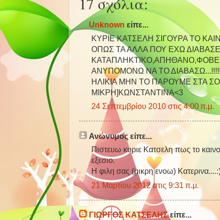
17 σχόλια:
Unknown
είπε...
ΚΥΡΙΕ ΚΑΤΣΕΛΗ ΣΙΓΟΥΡΑ ΤΟ ΚΑΙΝ
ΟΠΩΣ ΤΑ ΑΛΛΑ ΠΟΥ ΕΧΩ ΔΙΑΒΑΣΕΙ!
ΚΑΤΑΠΛΗΚΤΙΚΟ,ΑΠΗΘΑΝΟ,ΦΟΒΕΡ
ΑΝΥΠΟΜΟΝΩ ΝΑ ΤΟ ΔΙΑΒΑΣΩ...!!!!
ΗΛΙΚΙΑ ΜΗΝ ΤΟ ΠΑΡΟΥΜΕ ΣΤΑ Σ
ΜΙΚΡΗ]ΚΩΝΣΤΑΝΤΙΝΑ<3
24 Σεπτεμβρίου 2010 στις 4:00 π.μ.
Ανώνυμος είπε...
Πιστευω κυριε Κατσελη πως το καινου
εξεσιο.
Η φιλη σας (μικρη ενοω) Κατερινα....:
21 Μαρτίου 2012 στις 9:31 π.μ.
ΓΙΩΡΓΟΣ ΚΑΤΣΕΛΗΣ
είπε...