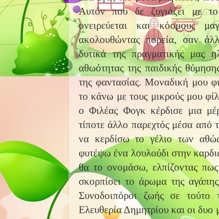
Αυτόν που δε ζυγιάζει με τ
ονειρεύεται και κόσμους μαγ
ακολουθώντας πορεία, σαν άλ
δυτικά της πραγματικής μας η
αθωότητας της παιδικής θύμηση
της φαντασίας. Μοναδική μου φι
το κάνω με τους μικρούς μου φίλ
ο Φιλέας Φογκ κέρδισε μια μέ
τίποτε άλλο παρεχτός μέσα από 
να κερδίσω το γέλιο των αθώ
φυτέψω ένα λουλούδι στην καρδιά
θα το ονομάσω, ελπίζοντας πως
σκορπίσει το άρωμα της αγάπης
Συνοδοιπόροι ζωής σε τούτο 
Ελευθερία Δημητρίου και οι δυο 