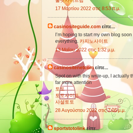
17 Μαρτίου 2022 στις 8:53 π.μ.
casinositeguide.com
είπε...
I’m hoping to start my own blog soon bu
everything.
카지노사이트
13 Μαΐου 2022 στις 1:32 μ.μ.
casinositenetcom
είπε...
Spot on with this write-up, I actually
far more attention
토토
토토사이트
사설토토
28 Αυγούστου 2022 στις 7:06 μ.μ.
sportstotolink
είπε...