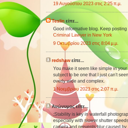
19 Αυγούστου 2023 στις 2:25 π.μ.
Teslin
είπε...
Good informative blog. Keep posting
Criminal Lawyer in New York
9 Οκτωβρίου 2023 στις 8:04 μ.μ.
redshaw
είπε...
You make it seem like simple in your p
subject to be one that I just can't seem
overly wide and complex.
1 Νοεμβρίου 2023 στις 2:07 π.μ.
Ανώνυμος είπε...
:Stability is key in waterfall photogr
especially with slower shutter speeds.
camera and prevents blur caused b