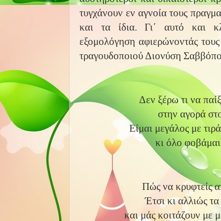
τυγχάνουν εν αγνοία τους πραγμα
και τα ίδια. Γι΄ αυτό και κ
εξομολόγηση αφιερώνοντάς τους
τραγουδοποιού Διονύση Σαββόπο
Δεν ξέρω τι να παί
στην αγορά στ
Είμαι μεγάλος με τιρά
κι όλο φοβάμαι
Πώς να κρυφτείς απ
Έτσι κι αλλιώς τα
και μάς κοιτάζουν με μ