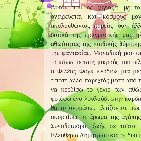
Αυτόν που δε ζυγιάζει με τ
ονειρεύεται και κόσμους μαγ
ακολουθώντας πορεία, σαν άλ
δυτικά της πραγματικής μας η
αθωότητας της παιδικής θύμηση
της φαντασίας. Μοναδική μου φι
το κάνω με τους μικρούς μου φίλ
ο Φιλέας Φογκ κέρδισε μια μέ
τίποτε άλλο παρεχτός μέσα από 
να κερδίσω το γέλιο των αθώ
φυτέψω ένα λουλούδι στην καρδιά
θα το ονομάσω, ελπίζοντας πως
σκορπίσει το άρωμα της αγάπης
Συνοδοιπόροι ζωής σε τούτο 
Ελευθερία Δημητρίου και οι δυο 