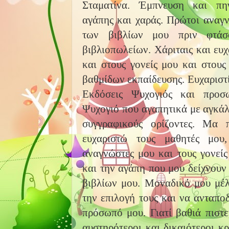
Σταματίνα. Έμπνευση και πη
αγάπης και χαράς. Πρώτοι αναγν
των βιβλίων μου πριν φτάσ
βιβλιοπωλείων. Χάριταις και ευχ
και στους γονείς μου και στου
βαθμίδων εκπαίδευσης. Ευχαριστί
Εκδόσεις Ψυχογιός και προσ
Ψυχογιό που αγαπητικά με αγκάλ
συγγραφικούς ορίζοντες. Μα
ευχαριστώ τους μαθητές μου,
αναγνώστες μου και τους γονείς
και την αγάπη που μου δείχνουν
βιβλίων μου. Μοναδικό μου μέ
την επιλογή τους και να ανταποδ
πρόσωπό μου.
Γιατί β
αθιά πιστε
αυστηρότεροι και δικαιότεροι κρ