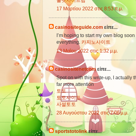
17 Μαρτίου 2022 στις 8:53 π.μ.
casinositeguide.com
είπε...
I’m hoping to start my own blog soon bu
everything.
카지노사이트
13 Μαΐου 2022 στις 1:32 μ.μ.
casinositenetcom
είπε...
Spot on with this write-up, I actually
far more attention
토토
토토사이트
사설토토
28 Αυγούστου 2022 στις 7:06 μ.μ.
sportstotolink
είπε...