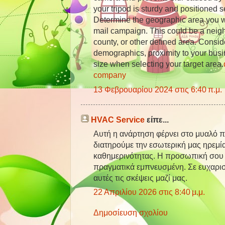
your tripod is sturdy and positioned 
Determine the geographic area you wan
mail campaign. This could be a neigh
county, or other defined area. Consid
demographics, proximity to your busi
size when selecting your target area.
company
13 Φεβρουαρίου 2024 στις 6:40 π.μ.
HVAC Service
είπε...
Αυτή η ανάρτηση φέρνει στο μυαλό π
διατηρούμε την εσωτερική μας ηρεμί
καθημερινότητας. Η προσωπική σου 
πραγματικά εμπνευσμένη. Σε ευχαρι
αυτές τις σκέψεις μαζί μας.
22 Απριλίου 2026 στις 8:40 μ.μ.
Δημοσίευση σχολίου