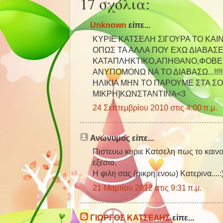
17 σχόλια:
Unknown
είπε...
ΚΥΡΙΕ ΚΑΤΣΕΛΗ ΣΙΓΟΥΡΑ ΤΟ ΚΑΙΝ
ΟΠΩΣ ΤΑ ΑΛΛΑ ΠΟΥ ΕΧΩ ΔΙΑΒΑΣΕΙ!
ΚΑΤΑΠΛΗΚΤΙΚΟ,ΑΠΗΘΑΝΟ,ΦΟΒΕΡ
ΑΝΥΠΟΜΟΝΩ ΝΑ ΤΟ ΔΙΑΒΑΣΩ...!!!!
ΗΛΙΚΙΑ ΜΗΝ ΤΟ ΠΑΡΟΥΜΕ ΣΤΑ Σ
ΜΙΚΡΗ]ΚΩΝΣΤΑΝΤΙΝΑ<3
24 Σεπτεμβρίου 2010 στις 4:00 π.μ.
Ανώνυμος είπε...
Πιστευω κυριε Κατσελη πως το καινου
εξεσιο.
Η φιλη σας (μικρη ενοω) Κατερινα....:
21 Μαρτίου 2012 στις 9:31 π.μ.
ΓΙΩΡΓΟΣ ΚΑΤΣΕΛΗΣ
είπε...