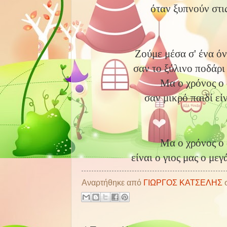
όταν ξυπνούν στι
Ζούμε μέσα σ' ένα όν
σαν το ξύλινο ποδάρι 
Μα ο χρόνος ο
σαν μικρό παιδί εί
Μα ο χρόνος ο
είναι ο γιος μας ο μεγ
Αναρτήθηκε από
ΓΙΩΡΓΟΣ ΚΑΤΣΕΛΗΣ