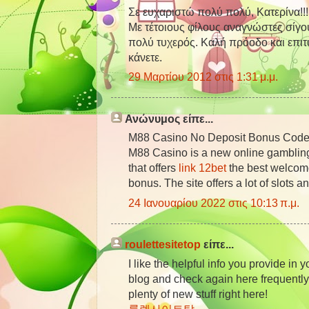
Σε ευχαριστώ πολύ πολύ, Κατερίνα!!!
Με τέτοιους φίλους αναγνώστες σίγο
πολύ τυχερός. Καλή πρόοδο και επιτυ
κάνετε.
29 Μαρτίου 2012 στις 1:31 μ.μ.
Ανώνυμος είπε...
M88 Casino No Deposit Bonus Cod
M88 Casino is a new online gambling
that offers
link 12bet
the best welco
bonus. The site offers a lot of slots a
24 Ιανουαρίου 2022 στις 10:13 π.μ.
roulettesitetop
είπε...
I like the helpful info you provide in y
blog and check again here frequently. 
plenty of new stuff right here!
룰렛사이트탑