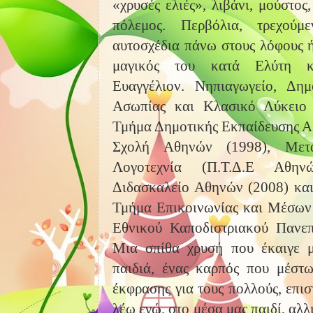
«χρυσές ελιές», λιβάνι, μούστος,
πόλεμος. Περβόλια, τρεχούμ
αυτοσχέδια πάνω στους λόφους 
μαγικός του κατά Ελύτη κ
Ευαγγέλιον. Νηπιαγωγείο, Δημ
Ασωπίας και Κλασικό Λύκειο 
Τμήμα Δημοτικής Εκπαίδευσης Α
Σχολή Αθηνών (1998), Μετα
Λογοτεχνία (Π.Τ.Δ.Ε Αθην
Διδασκαλείο Αθηνών (2008) και 
Τμήμα Επικοινωνίας και Μέσων
Εθνικού Καποδιστριακού Πανεπ
Μια σπίθα χρυσή που έκαιγε 
παιδιά, ένας καρπός που μέστ
έκφρασης για τους πολλούς, επισ
λέω εγώ, στο μέσα μας παιδί, αλλ