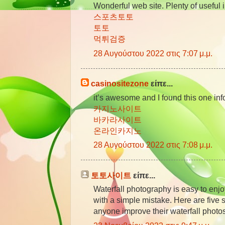
Wonderful web site. Plenty of useful i
스포츠토토
토토
먹튀검증
28 Αυγούστου 2022 στις 7:07 μ.μ.
casinositezone
είπε...
it’s awesome and I found this one inf
카지노사이트
바카라사이트
온라인카지노
28 Αυγούστου 2022 στις 7:08 μ.μ.
토토사이트
είπε...
Waterfall photography is easy to enjoy
with a simple mistake. Here are five s
anyone improve their waterfall photo