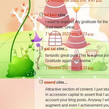
23 Νοεμβρίου 2022 στις 9:47 μ.μ.
ful kerr
είπε...
I want to express my gratitude for the
read more. Great.
7 Ιουνίου 2023 στις 8:23 μ.μ.
gai zai
είπε...
fantastic great post This is a great pos
Gratitude again. Awesome.
7 Ιουνίου 2023 στις 8:23 μ.μ.
sword
είπε...
Attractive section of content. I just
in accession capital to assert that I 
account your blog posts. Anyway I wil
augment and even I achievement you 