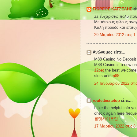
ΓΙΩΡΓΟΣ ΚΑΤΣΕΛΗΣ
εί
Σε ευχαριστώ πολύ πολύ
Με τέτοιους φίλους ανα
Καλή πρόοδο και επιτυχ
29 Μαρτίου 2012 στις 1:
Ανώνυμος είπε...
M88 Casino No Deposit
M88 Casino is a new onl
12bet
the best welcome 
slots and
m88
24 Ιανουαρίου 2022 στις
roulettesitetop
είπε...
I like the helpful info y
check again here frequent
룰렛사이트탑
17 Μαρτίου 2022 στις 8: