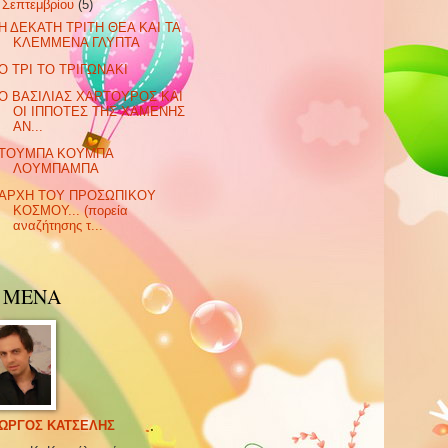
▼
Σεπτεμβρίου
(5)
Η ΔΕΚΑΤΗ ΤΡΙΤΗ ΘΕΑ ΚΑΙ ΤΑ
ΚΛΕΜΜΕΝΑ ΓΛΥΠΤΑ
Ο ΤΡΙ ΤΟ ΤΡΙΓΩΝΑΚΙ
Ο ΒΑΣΙΛΙΑΣ ΧΑΡΤΟΥΡΟΣ ΚΑΙ
ΟΙ ΙΠΠΟΤΕΣ ΤΗΣ ΧΑΜΕΝΗΣ
ΑΝ...
ΤΟΥΜΠΑ ΚΟΥΜΠΑ
ΛΟΥΜΠΑΜΠΑ
ΑΡΧΗ ΤΟΥ ΠΡΟΣΩΠΙΚΟΥ
ΚΟΣΜΟΥ... (πορεία
αναζήτησης τ...
Α ΜΕΝΑ
ΙΩΡΓΟΣ ΚΑΤΣΕΛΗΣ