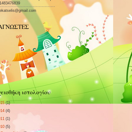
1483476839
ekatselis@gmail.com
ΑΓΝΩΣΤΕΣ
ειοθήκη ιστολογίου
015
(1)
014
(4)
011
(1)
010
(5)