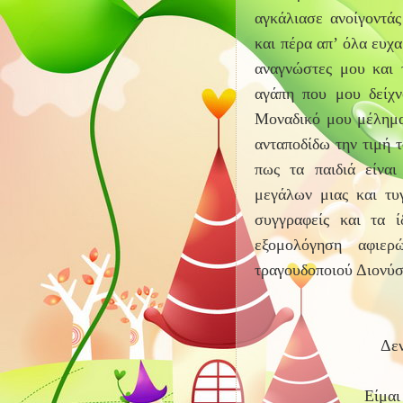
αγκάλιασε ανοίγοντά
και πέρα απ’ όλα ευχα
αναγνώστες μου και τ
αγάπη που μου δείχν
Μοναδικό μου μέλημα 
ανταποδίδω την τιμή 
πως τα παιδιά είναι
μεγάλων μιας και τυ
συγγραφείς και τα ί
εξομολόγηση αφιερ
τραγουδοποιού Διονύ
Δεν
Είμαι