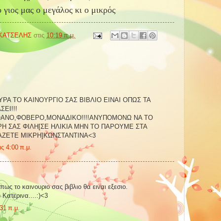
ο γιος μας ο μεγάλος κι ο μικρός
 ΚΑΤΣΕΛΗΣ
στις
10:19 π.μ.
ΥΡΑ ΤΟ ΚΑΙΝΟΥΡΓΙΟ ΣΑΣ ΒΙΒΛΙΟ ΕΙΝΑΙ ΟΠΩΣ ΤΑ
ΕΙ!!!
ΑΝΟ,ΦΟΒΕΡΟ,ΜΟΝΑΔΙΚΟ!!!!ΑΝΥΠΟΜΟΝΩ ΝΑ ΤΟ
ΜΙΚΡΗ ΣΑΣ ΦΙΛΗ[ΣΕ ΗΛΙΚΙΑ ΜΗΝ ΤΟ ΠΑΡΟΥΜΕ ΣΤΑ
ΑΖΕΤΕ ΜΙΚΡΗ]ΚΩΝΣΤΑΝΤΙΝΑ<3
ς 4:00 π.μ.
ως το καινουριο σας βιβλιο θα ειναι εξεσιο.
 Κατερινα....:)<3
31 π.μ.