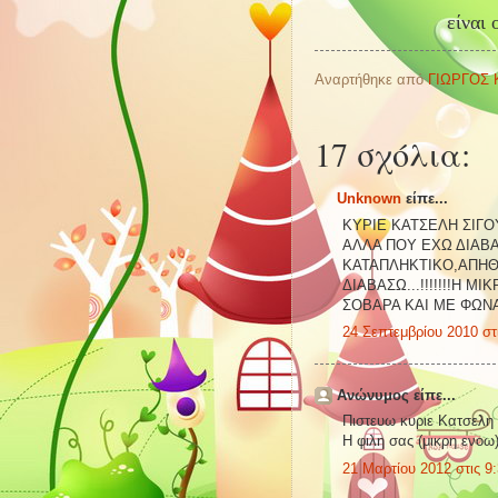
είναι 
Αναρτήθηκε από
ΓΙΩΡΓΟΣ
17 σχόλια:
Unknown
είπε...
ΚΥΡΙΕ ΚΑΤΣΕΛΗ ΣΙΓΟ
ΑΛΛΑ ΠΟΥ ΕΧΩ ΔΙΑΒΑΣ
ΚΑΤΑΠΛΗΚΤΙΚΟ,ΑΠΗΘ
ΔΙΑΒΑΣΩ...!!!!!!!Η 
ΣΟΒΑΡΑ ΚΑΙ ΜΕ ΦΩΝ
24 Σεπτεμβρίου 2010 στι
Ανώνυμος είπε...
Πιστευω κυριε Κατσελη π
Η φιλη σας (μικρη ενοω)
21 Μαρτίου 2012 στις 9: