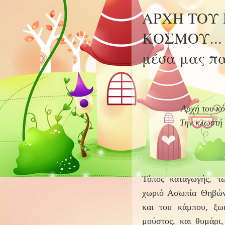
ΑΡΧΗ ΤΟΥ
ΚΟΣΜΟΥ... 
μέσα μας πα
Αρχή του κό
Την κλωστή 
Τόπος καταγωγής, τ
χωριό Ασωπία Θηβών.
και του κάμπου, ξωκ
μούστος, και θυμάρι,