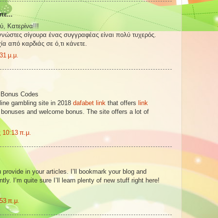
πε...
, Κατερίνα!!!
γνώστες σίγουρα ένας συγγραφέας είναι πολύ τυχερός.
ία από καρδιάς σε ό,τι κάνετε.
31 μ.μ.
 Bonus Codes
ine gambling site in 2018
dafabet link
that offers
link
bonuses and welcome bonus. The site offers a lot of
 10:13 π.μ.
ou provide in your articles. I’ll bookmark your blog and
ly. I’m quite sure I’ll learn plenty of new stuff right here!
53 π.μ.