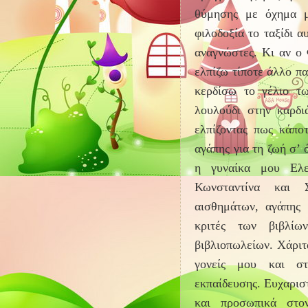
θύμησης με όχημα μ
φιλοδοξία το ταξίδι α
αναγνώστες. Κι αν ο 
ελπίζω τίποτε άλλο π
κερδίσω το γέλιο τ
λουλούδι στην καρδι
ελπίζοντας πως κάπο
αγάπης για τη ζωή σ’ 
η γυναίκα μου Ελε
Κωνσταντίνα και 
αισθημάτων, αγάπης 
κριτές των βιβλί
βιβλιοπωλείων. Χάριτα
γονείς μου και σ
εκπαίδευσης. Ευχαριστ
και προσωπικά στο