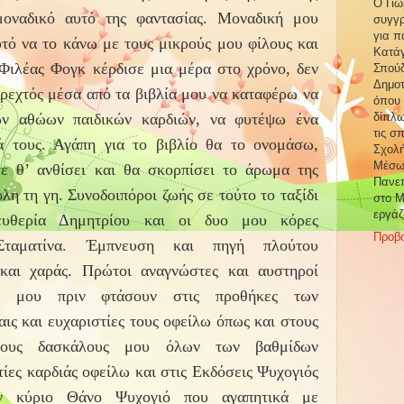
Ο Γιώ
οναδικό αυτό της φαντασίας. Μοναδική μου
συγγρ
για π
υτό να το κάνω με τους μικρούς μου φίλους και
Κατάγ
Φιλέας Φογκ κέρδισε μια μέρα στο χρόνο, δεν
Σπούδ
Δημοτ
αρεχτός μέσα από τα βιβλία μου να καταφέρω να
όπου 
ων αθώων παιδικών καρδιών, να φυτέψω ένα
δίπλω
τις σ
ά τους. Αγάπη για το βιβλίο θα το ονομάσω,
Σχολή
Μέσω
τε θ’ ανθίσει και θα σκορπίσει το άρωμα της
Πανεπ
όλη τη γη. Συνοδοιπόροι ζωής σε τούτο το ταξίδι
στο Μ
εργάζ
υθερία Δημητρίου και οι δυο μου κόρες
Προβ
Σταματίνα. Έμπνευση και πηγή πλούτου
και χαράς. Πρώτοι αναγνώστες και αυστηροί
ων μου πριν φτάσουν στις προθήκες των
ις και ευχαριστίες τους οφείλω όπως και στους
τους δασκάλους μου όλων των βαθμίδων
ίες καρδιάς οφείλω και στις Εκδόσεις Ψυχογιός
ν κύριο Θάνο Ψυχογιό που αγαπητικά με