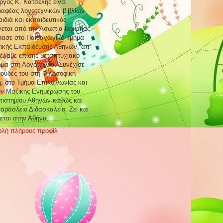
ργος Κ. Κατσέλης είναι
αφέας λογοτεχνικών βιβλίων
αιδιά και εκπαιδευτικός.
εται από την Ασωπία Βοιωτίας.
ασε στο Παιδαγωγικό Τμήμα
ικής Εκπαίδευσης Αθηνών, απ’
έλαβε επίσης μεταπτυχιακό
μα στη Λογοτεχνία. Συνέχισε
πουδές του στη Φιλοσοφική
, στο Τμήμα Επικοινωνίας και
ν Μαζικής Ενημέρωσης του
ιστημίου Αθηνών καθώς και
αράσλειο Διδασκαλείο. Ζει και
εται στην Αθήνα.
ολή πλήρους προφίλ