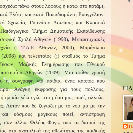
τοσχέδια πάνω στους λόφους ή κάτω στο ποτάμι,
ατά Ελύτη και κατά Παπαδιαμάντη Ευαγγέλιον.
ικό Σχολείο, Γυμνάσιο Ασωπίας και Κλασικό
Παιδαγωγικό Τμήμα Δημοτικής Εκπαίδευσης
σοφική Σχολή Αθηνών (1998), Μεταπτυχιακές
εχνία (Π.Τ.Δ.Ε Αθηνών, 2004), Μαράσλειο
(2008) και τελευταίος (;) σταθμός το Τμήμα
 Μέσων Μαζικής Ενημέρωσης του Εθνικού
επιστημίου Αθηνών (2009). Μια σπίθα χρυσή
υ η συγγραφή για παιδιά, ένας καρπός που
ΓΙ
ιρό. Ανάγκη έκφρασης για τους πολλούς,
ή ηλικία λέω εγώ, στο μέσα μας παιδί, αλλιώς,
ς. Αυτόν που δε ζυγιάζει με το νου μα με την
 και κόσμους μαγικούς ποιεί, αντίστροφη
, σαν άλλος Φιλέας Φογκ, από τα δυτικά της
Γ
ίας στα ανατολικά της αθωότητας της παιδικής