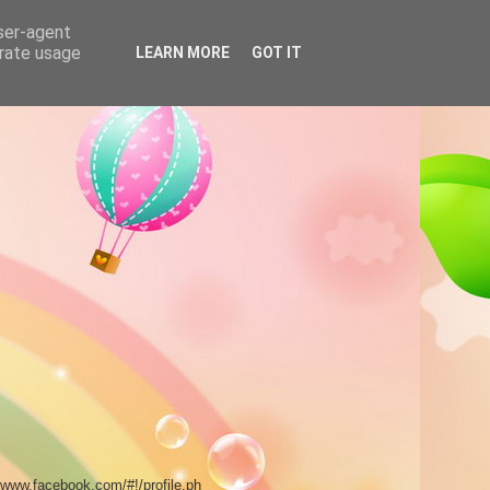
user-agent
erate usage
LEARN MORE
GOT IT
//www.facebook.com/#!/profile.ph