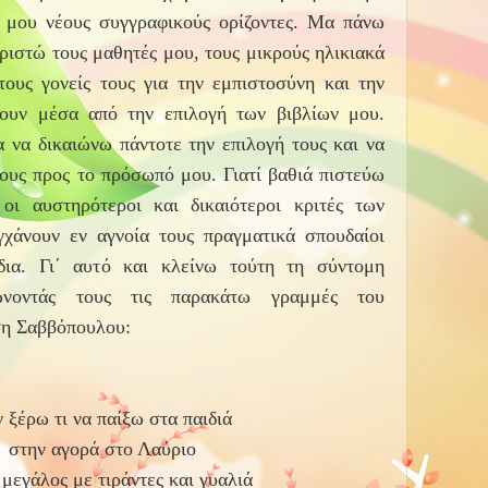
ς μου νέους συγγραφικούς ορίζοντες. Μα πάνω
ριστώ τους μαθητές μου, τους μικρούς ηλικιακά
ους γονείς τους για την εμπιστοσύνη και την
ουν μέσα από την επιλογή των βιβλίων μου.
να δικαιώνω πάντοτε την επιλογή τους και να
τους προς το πρόσωπό μου.
Γιατί β
αθιά πιστεύω
 οι αυστηρότεροι και δικαιότεροι κριτές των
γχάνουν εν αγνοία τους πραγματικά σπουδαίοι
δια. Γι΄ αυτό και κλείνω τούτη τη σύντομη
ώνοντάς τους τις παρακάτω γραμμές του
ση Σαββόπουλου:
 ξέρω τι να παίξω στα παιδιά
στην αγορά στο Λαύριο
 μεγάλος με τιράντες και γυαλιά