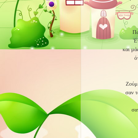
Πώ
Έ
και μά
ό
Ζούμε
σαν τ
σα