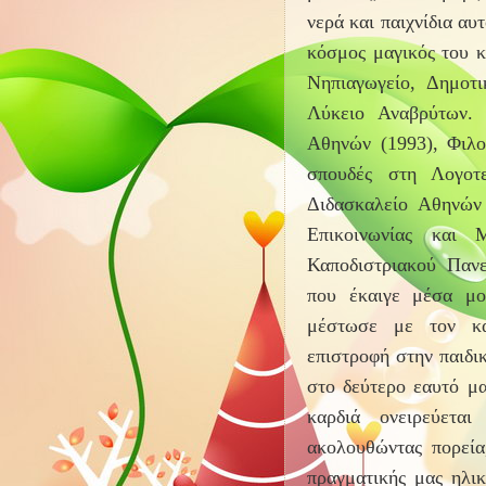
νερά και παιχνίδια αυ
κόσμος μαγικός του κ
Νηπιαγωγείο, Δημοτ
Λύκειο Αναβρύτων. 
Αθηνών (1993), Φιλο
σπουδές στη Λογοτ
Διδασκαλείο Αθηνών 
Επικοινωνίας και
Καποδιστριακού Παν
που έκαιγε μέσα μο
μέστωσε με τον κα
επιστροφή στην παιδικ
στο δεύτερο εαυτό μα
καρδιά ονειρεύεται
ακολουθώντας πορεία
πραγματικής μας ηλικ