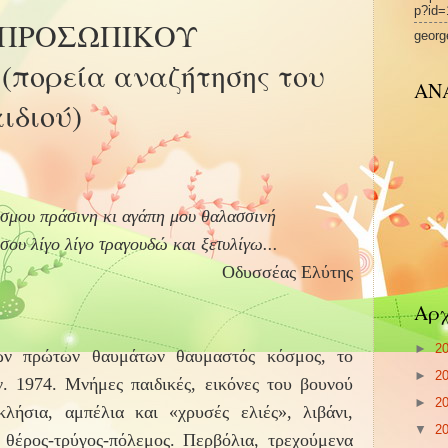
p?id=
 ΠΡΟΣΩΠΙΚΟΥ
georg
(πορεία αναζήτησης του
ΑΝ
ιδιού)
σμου πράσινη κι αγάπη μου θαλασσινή
σου λίγο λίγο τραγουδώ και ξετυλίγω...
Oδυσσέας Ελύτης
Αρχ
►
2
ων πρώτων θαυμάτων θαυμαστός κόσμος, το
►
2
 1974. Μνήμες παιδικές, εικόνες του βουνού
►
2
λήσια, αμπέλια και «χρυσές ελιές», λιβάνι,
▼
2
 θέρος-τρύγος-πόλεμος. Περβόλια, τρεχούμενα